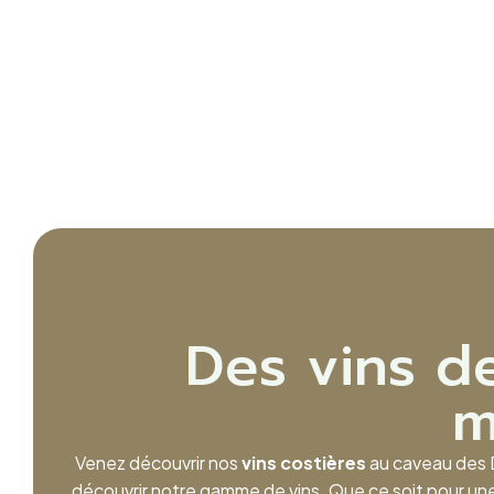
Des vins de
m
Venez découvrir nos
vins costières
au caveau des D
découvrir notre gamme de vins. Que ce soit pour un