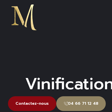
contenu
principal
Vinificatio
Contactez-nous
04 66 71 12 48