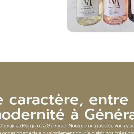
 caractère, entre 
odernité à Génér
omaines Margarot à Générac. Nous serons ravis de vous y accu
e occasion spéciale ou simplement pour le plaisir, nos créat