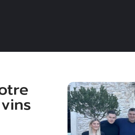
otre
 vins