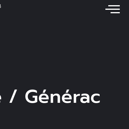
8
le / Générac