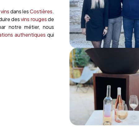
vins
dans les
Costières
.
oduire des
vins rouges
de
ar notre métier, nous
ations authentiques
qui