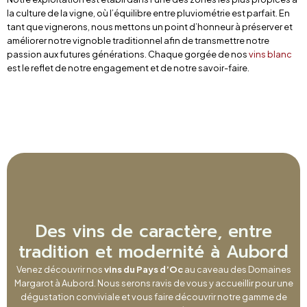
la culture de la vigne, où l’équilibre entre pluviométrie est parfait. En
tant que vignerons, nous mettons un point d’honneur à préserver et
améliorer notre vignoble traditionnel afin de transmettre notre
passion aux futures générations. Chaque gorgée de nos
vins blanc
est le reflet de notre engagement et de notre savoir-faire.
Des vins de caractère, entre
tradition et modernité à Aubord
Venez découvrir nos
vins du Pays d’Oc
au caveau des Domaines
Margarot à Aubord. Nous serons ravis de vous y accueillir pour une
dégustation conviviale et vous faire découvrir notre gamme de