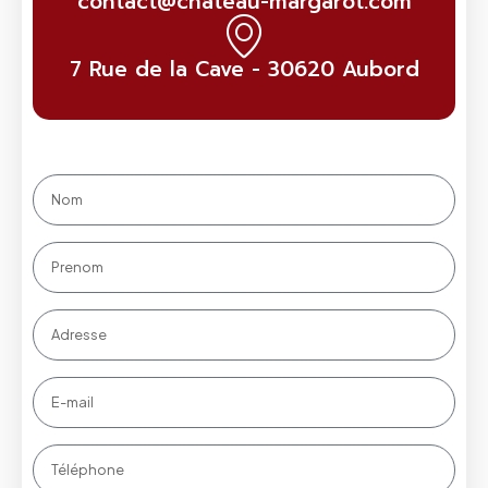
contact@chateau-margarot.com
7 Rue de la Cave - 30620 Aubord