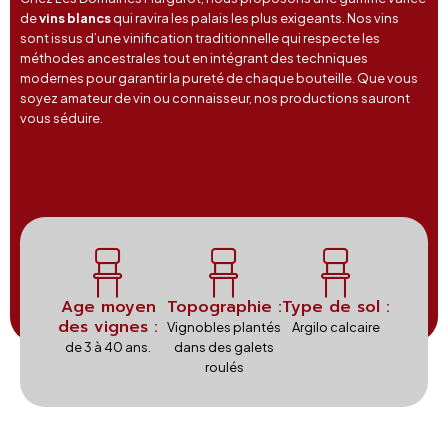
de
vins blancs
qui ravira les palais les plus exigeants. Nos vins
sont issus d’une vinification traditionnelle qui respecte les
méthodes ancestrales tout en intégrant des techniques
modernes pour garantir la pureté de chaque bouteille. Que vous
soyez amateur de vin ou connaisseur, nos productions sauront
vous séduire.
Age moyen
Topographie :
Type de sol :
des vignes :
Vignobles plantés
Argilo calcaire
de 3 à 40 ans.
dans des galets
roulés