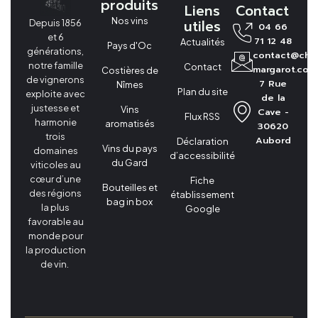
produits
Liens
Contact
Nos vins
utiles
Depuis 1856
04 66
et 6
71 12 48
Actualités
Pays d'Oc
générations,
contact@cha
notre famille
Contact
margarot.com
Costières de
de vignerons
7 Rue
Nîmes
Plan du site
exploite avec
de la
justesse et
Vins
Cave -
Flux RSS
harmonie
aromatisés
30620
trois
Aubord
Déclaration
Vins du pays
domaines
d’accessibilité
du Gard
viticoles au
cœur d’une
Fiche
Bouteilles et
des régions
établissement
bag in box
la plus
Google
favorable au
monde pour
la production
de vin.