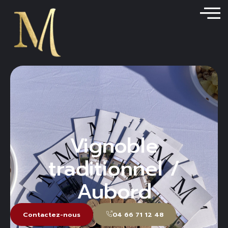
contenu
principal
Vignoble
traditionnel /
Aubord
Contactez-nous
04 66 71 12 48