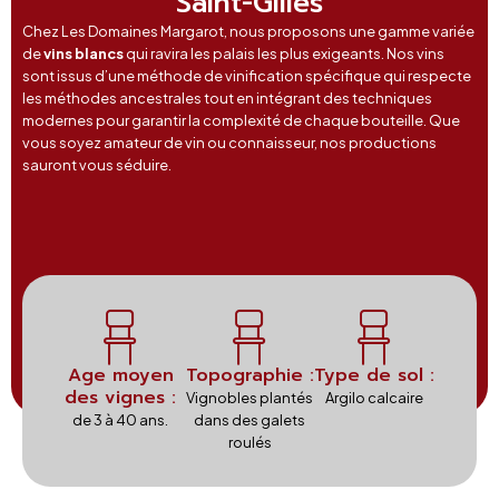
Saint-Gilles
Chez Les Domaines Margarot, nous proposons une gamme variée
de
vins blancs
qui ravira les palais les plus exigeants. Nos vins
sont issus d’une méthode de vinification spécifique qui respecte
les méthodes ancestrales tout en intégrant des techniques
modernes pour garantir la complexité de chaque bouteille. Que
vous soyez amateur de vin ou connaisseur, nos productions
sauront vous séduire.
Age moyen
Topographie :
Type de sol :
des vignes :
Vignobles plantés
Argilo calcaire
de 3 à 40 ans.
dans des galets
roulés