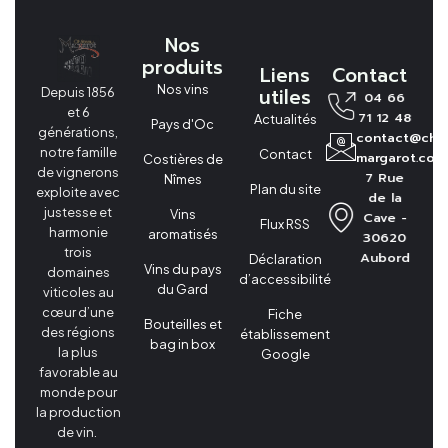
Nos
produits
Liens
Contact
Nos vins
utiles
Depuis 1856
04 66
et 6
71 12 48
Actualités
Pays d'Oc
générations,
contact@cha
notre famille
Contact
margarot.com
Costières de
de vignerons
7 Rue
Nîmes
Plan du site
exploite avec
de la
justesse et
Vins
Cave -
Flux RSS
harmonie
aromatisés
30620
trois
Aubord
Déclaration
Vins du pays
domaines
d’accessibilité
du Gard
viticoles au
cœur d’une
Fiche
Bouteilles et
des régions
établissement
bag in box
la plus
Google
favorable au
monde pour
la production
de vin.