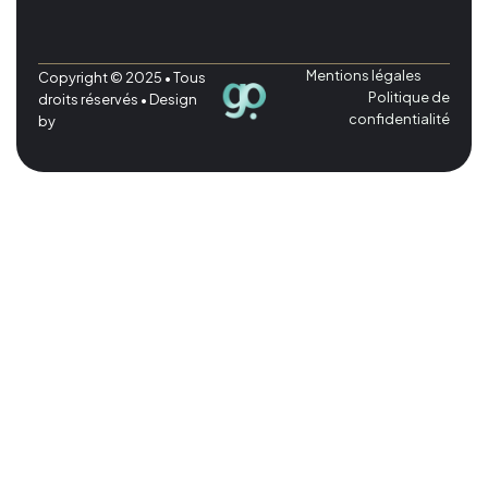
Mentions légales
Copyright © 2025 • Tous
Politique de
droits réservés • Design
confidentialité
by
Consentement des cookies
Nous utilisons des cookies pour améliorer votre expérience.
Nécessaires
Cookies essentiels au bon fonctionnement du site.
Analytiques
Cookies qui nous aident à comprendre comment vous utilisez
notre site.