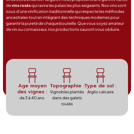
de
vins rosés
qui ravira les palais les plus exigeants. Nos vins sont
issus d’une vinification traditionnelle qui respecte les méthodes
ancestrales tout en intégrant des techniques modernes pour
garantir la pureté de chaque bouteille. Que vous soyez amateur
de vin ou connaisseur, nos productions sauront vous séduire.
Age moyen
Topographie :
Type de sol :
des vignes :
Vignobles plantés
Argilo calcaire
de 3 à 40 ans.
dans des galets
roulés