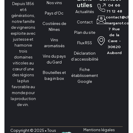
Nos vins
utiles
Depuis 1856
04 66
et 6
71 12 48
Actualités
Pays d'Oc
générations,
contact@cha
notre famille
Contact
margarot.com
Costières de
de vignerons
7 Rue
Nîmes
Plan du site
exploite avec
de la
justesse et
Vins
Cave -
Flux RSS
harmonie
aromatisés
30620
trois
Aubord
Déclaration
Vins du pays
domaines
d’accessibilité
du Gard
viticoles au
cœur d’une
Fiche
Bouteilles et
des régions
établissement
bag in box
la plus
Google
favorable au
monde pour
la production
de vin.
Mentions légales
Copyright © 2025 • Tous