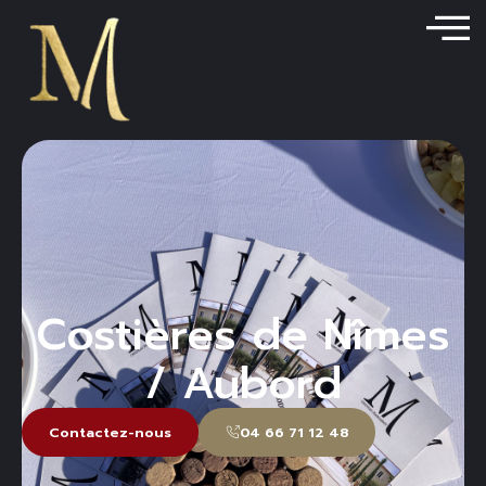
contenu
principal
Costières de Nîmes
/ Aubord
Contactez-nous
04 66 71 12 48