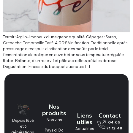
Terroir : Argilo-limoneux d’une grande qualité. Cépages : Syrah,
Grenache, Tempranillo Tarif : 4,00€ Vinification : Traditionnelle après
pressurage direct puis clarification des moûts par le froid,
fermentation alcoolique en cuve béton sous température régulée.
Robe : Brillante, d’un rose vif et pâle aux reflets pétales de rose.
Dégustation : Finesse du bouquet aux notes […]
Nos
produits
Liens
Contact
Nos vins
utiles
Depuis 1856
04 66
et 6
71 12 48
Actualités
Pays d'Oc
générations,