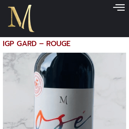
contenu
principal
IGP GARD – ROUGE